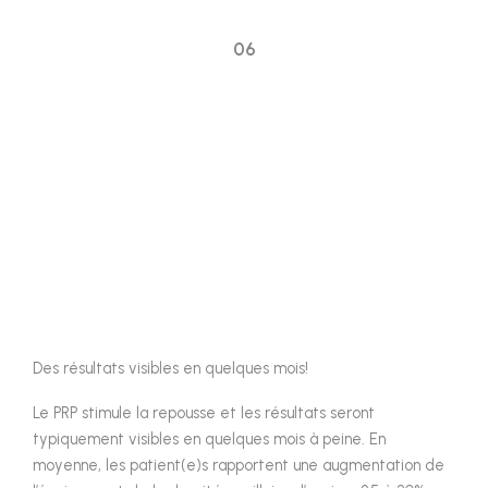
06
Et voilà! Vous recevrez quelques instructions de
base pour les soins post-procédure et vous pourrez
quitter si vous vous sentez bien.
Des résultats visibles en quelques mois!
Le PRP stimule la repousse et les résultats seront
typiquement visibles en quelques mois à peine. En
moyenne, les patient(e)s rapportent une augmentation de