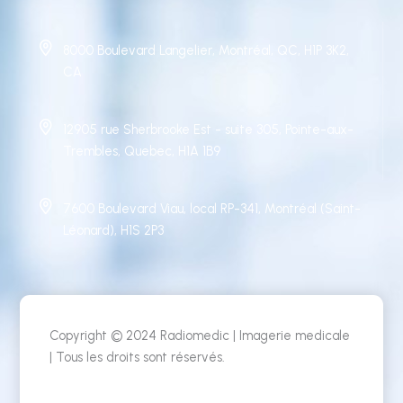
8000 Boulevard Langelier, Montréal, QC, H1P 3K2,
CA
12905 rue Sherbrooke Est - suite 305, Pointe-aux-
Trembles, Quebec, H1A 1B9
7600 Boulevard Viau, local RP-341, Montréal (Saint-
Léonard), H1S 2P3
Copyright © 2024 Radiomedic | Imagerie medicale
| Tous les droits sont réservés.