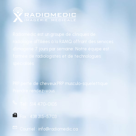
Radiomedic est un groupe de cliniques de
radiologie affiliées à la RAMQ offrant des services
d’imagerie 7 jours par semaine. Notre équipe est
formée de radiologistes et de technologues
spécialisés
PRP perte de cheveux
PRP musculo-squelettique
Prendre rendez-vous
Tel : 514 470-0105
Fax : 438 315-5703
Courriel : info@radiomedic.ca