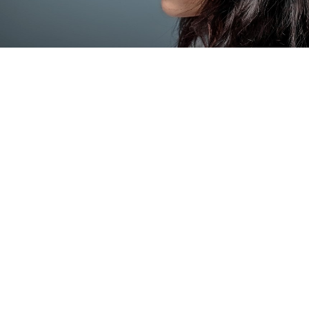
Qu'est-ce que le PRP pour la restauration capillaire ?
Le Plasma Riche en Plaquettes (PRP) est un traitement
révolutionnaire qui exploite les mécanismes de guérison
naturels du corps pour stimuler la croissance des cheveux. Le
PRP est riche en facteurs de croissance et en plaquettes,
favorisant la réparation cellulaire et la régénération dans les